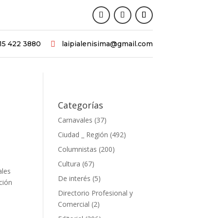
15 422 3880
laipialenisima@gmail.com

Categorías
Carnavales
(37)
Ciudad _ Región
(492)
Columnistas
(200)
Cultura
(67)
ales
De interés
(5)
ción
Directorio Profesional y
Comercial
(2)