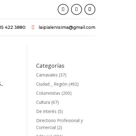
15 422 3880
laipialenisima@gmail.com

Categorías
Carnavales
(37)
.
Ciudad _ Región
(492)
Columnistas
(200)
Cultura
(67)
De interés
(5)
Directorio Profesional y
Comercial
(2)