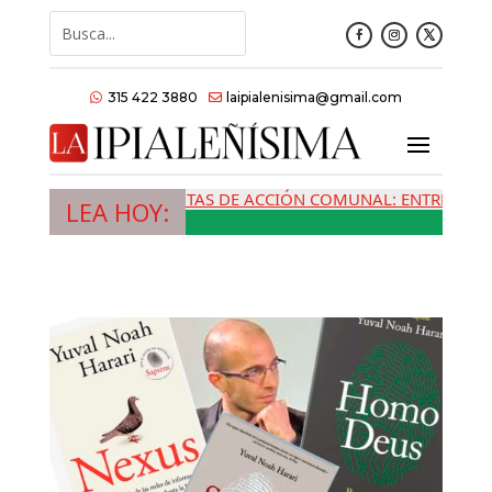
315 422 3880
laipialenisima@gmail.com


LAS JUNTAS DE ACCIÓN COMUNAL: ENTRE LA MEM
LEA HOY: