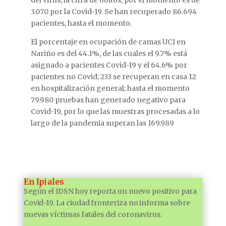
del virus; la cifra de óbitos, por el momento es de
3.070 por la Covid-19. Se han recuperado 86.694
pacientes, hasta el momento.
El porcentaje en ocupación de camas UCI en
Nariño es del 44.1%, de las cuales el 9.7% está
asignado a pacientes Covid-19 y el 64.6% por
pacientes no Covid; 233 se recuperan en casa 12
en hospitalización general; hasta el momento
79.980 pruebas han generado negativo para
Covid-19, por lo que las muestras procesadas a lo
largo de la pandemia superan las 169.989
En Ipiales
Según el IDSN hoy reporta un nuevo positivo para
Covid-19. La ciudad fronteriza no informa sobre
nuevas víctimas fatales del coronavirus.