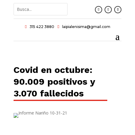
315 422 3880
laipialenisima@gmail.com


Covid en octubre:
90.009 positivos y
3.070 fallecidos