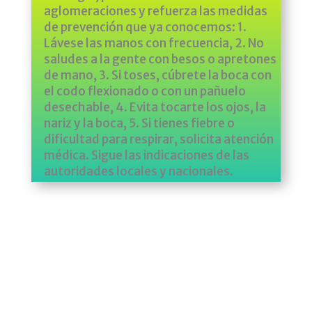
aglomeraciones y refuerza las medidas
de prevención que ya conocemos: 1.
Lávese las manos con frecuencia, 2. No
saludes a la gente con besos o apretones
de mano, 3. Si toses, cúbrete la boca con
el codo flexionado o con un pañuelo
desechable, 4. Evita tocarte los ojos, la
nariz y la boca, 5. Si tienes fiebre o
dificultad para respirar, solicita atención
médica. Sigue las indicaciones de las
autoridades locales y nacionales.