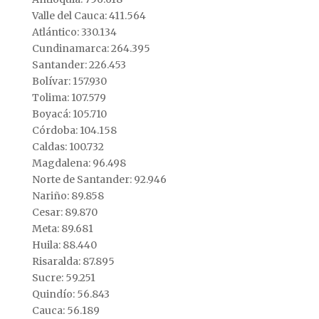
Valle del Cauca: 411.564
Atlántico: 330.134
Cundinamarca: 264.395
Santander: 226.453
Bolívar: 157.930
Tolima: 107.579
Boyacá: 105.710
Córdoba: 104.158
Caldas: 100.732
Magdalena: 96.498
Norte de Santander: 92.946
Nariño: 89.858
Cesar: 89.870
Meta: 89.681
Huila: 88.440
Risaralda: 87.895
Sucre: 59.251
Quindío: 56.843
Cauca: 56.189