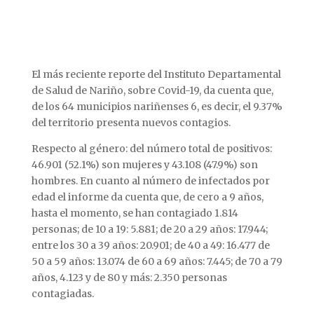
El más reciente reporte del Instituto Departamental
de Salud de Nariño, sobre Covid-19, da cuenta que,
de los 64 municipios nariñenses 6, es decir, el 9.37%
del territorio presenta nuevos contagios.
Respecto al género: del número total de positivos:
46.901 (52.1%) son mujeres y 43.108 (47.9%) son
hombres. En cuanto al número de infectados por
edad el informe da cuenta que, de cero a 9 años,
hasta el momento, se han contagiado 1.814
personas; de 10 a 19: 5.881; de 20 a 29 años: 17.944;
entre los 30 a 39 años: 20.901; de 40 a 49: 16.477 de
50 a 59 años: 13.074 de 60 a 69 años: 7.445; de 70 a 79
años, 4.123 y de 80 y más: 2.350 personas
contagiadas.