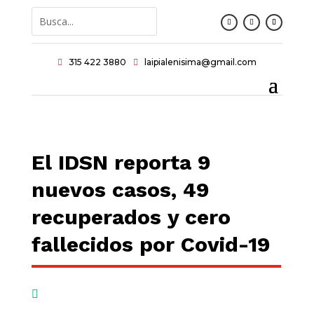
315 422 3880
laipialenisima@gmail.com


El IDSN reporta 9
nuevos casos, 49
recuperados y cero
fallecidos por Covid-19
