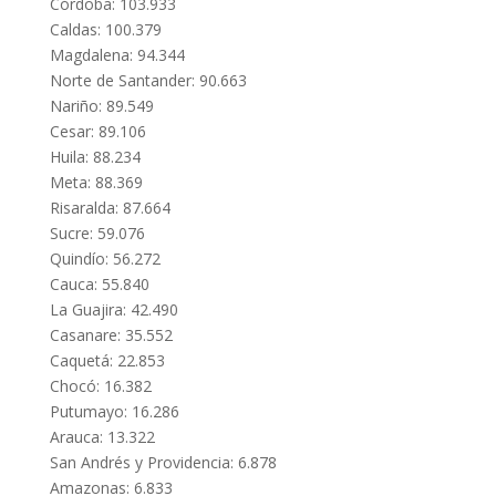
Córdoba: 103.933
Caldas: 100.379
Magdalena: 94.344
Norte de Santander: 90.663
Nariño: 89.549
Cesar: 89.106
Huila: 88.234
Meta: 88.369
Risaralda: 87.664
Sucre: 59.076
Quindío: 56.272
Cauca: 55.840
La Guajira: 42.490
Casanare: 35.552
Caquetá: 22.853
Chocó: 16.382
Putumayo: 16.286
Arauca: 13.322
San Andrés y Providencia: 6.878
Amazonas: 6.833