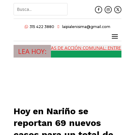
315 422 3880
laipialenisima@gmail.com


LAS JUNTAS DE ACCIÓN COMUNAL: ENTRE LA MEMORI
LEA HOY:
Hoy en Nariño se
reportan 69 nuevos
casos para un total de