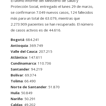
El último informe del Ministerio de Salud y
Protección Social, entregado el lunes 29 de marzo,
se confirmaron 7.049 nuevos casos, 124 fallecidos
más para un total de 63.079, mientras que
2.273.909 pacientes se han recuperado. El número
de casos activos es de 44.616.
Bogotá
: 684.241
Antioquia
: 369.749
Valle del Cauca
: 207.215
Atlántico
: 147.611
Cundinamarca
: 110.736
Santander
: 94.219
Bolívar
: 69.374
Tolima
: 66.490
Norte de Santander
: 51.870
Huila
: 50.849
Nariño
: 50.291
Caldas
: 49.202