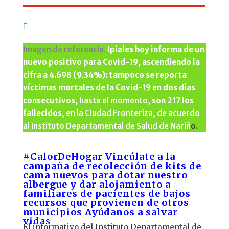

Imagen de referencia.
Ipiales hoy informa de un
nuevo positivo para
Covid-19, ascendiendo la
cifra a 4.698 (9.34%): tampoco se reporta
víctimas mortales de la Covid-19 en dos días
consecutivos,
hasta el momento,
son 217 los
fallecidos
, en la Ciudad Fronteriza, de acuerdo
al Instituto Departamental de Salud de Nariñ
o.
#CalorDeHogar
Vincúlate a la
campaña de recolección de kits de
cama nuevos para dotar nuestro
albergue y dar alojamiento a
familiares de pacientes de bajos
recursos que provienen de otros
municipios Ayúdanos a salvar
vi
das
El informativo del Instituto Departamental de