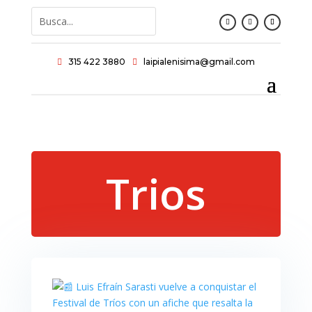
315 422 3880
laipialenisima@gmail.com


Trios