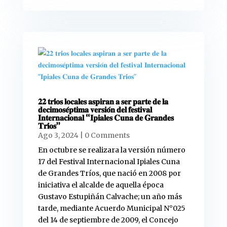
𝟐𝟐 𝐭𝐫𝐢́𝐨𝐬 𝐥𝐨𝐜𝐚𝐥𝐞𝐬 𝐚𝐬𝐩𝐢𝐫𝐚𝐧 𝐚 𝐬𝐞𝐫 𝐩𝐚𝐫𝐭𝐞 𝐝𝐞 𝐥𝐚
𝐝𝐞𝐜𝐢𝐦𝐨𝐬𝐞́𝐩𝐭𝐢𝐦𝐚 𝐯𝐞𝐫𝐬𝐢𝐨́𝐧 𝐝𝐞𝐥 𝐟𝐞𝐬𝐭𝐢𝐯𝐚𝐥
𝐈𝐧𝐭𝐞𝐫𝐧𝐚𝐜𝐢𝐨𝐧𝐚𝐥 “𝐈𝐩𝐢𝐚𝐥𝐞𝐬 𝐂𝐮𝐧𝐚 𝐝𝐞 𝐆𝐫𝐚𝐧𝐝𝐞𝐬
𝐓𝐫𝐢́𝐨𝐬”
Ago 3, 2024
| 0 Comments
En octubre se realizara la versión número
17 del Festival Internacional Ipiales Cuna
de Grandes Tríos, que nació en 2008 por
iniciativa el alcalde de aquella época
Gustavo Estupiñán Calvache; un año más
tarde, mediante Acuerdo Municipal N°025
del 14 de septiembre de 2009, el Concejo