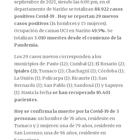
septiembre de 2021, siendo las 6:00 pm, en el
departamento de Nariño se totalizan
88.922 casos
positivos Covid-19 . Hoy se reportan 29 nuevos
casos positivos
(14 hombres y 15 mujeres).
Ocupación de camas UCI en Nariño
49.5%.
Se
totalizan
3.010 muertes desde el comienzo de la
Pandemia.
Los 29 casos nuevos corresponden a los
municipios de: Pasto (12); Cumbal (2); El Rosario (2);
Ipiales (2);
Tumaco (2); Chachagüí (1); Córdoba (1);
La Unión (1); Policarpa (1); Ricaurte (1); San
Bernardo (1); San Pablo (1); Sandoná (1) y Sapuyes
(1). Hasta la fecha
se han recuperado 85.401
pacientes
.
Hoy se confirma la muerte por la Covid-19 de 3
personas
: un hombre de 76 años, residente en
Tumaco y 2 mujeres: una de 79 años, residente en
San Lorenzo; una de 96 años, residente en
Samaniego.