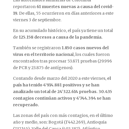
Las autoridades sanitarias de Colombia
reportaron
61 muertes nuevas a causa del covid-
19.
De ellas, 55 ocurrieron en días anteriores a este
viernes 3 de septiembre.
En su acumulado histórico, el país ya tiene un total
de
125.158 decesos a causa de la pandemia.
También se registraron
1.850 casos nuevos del
virus en el territorio naciona
l, los cuales fueron
encontrados tras procesar 53.871 pruebas (29.996
de PCR y 23.875 de antígenos).
Contando desde marzo del 2020 a este viernes,
el
país ha tenido 4’914.881 positivos y se han
analizado un total de 24’322.614 pruebas.
30.435
contagios continúan activos y 4’744.394 se han
recuperado.
Las zonas del país con más contagios, en el último
año y medio, son: Bogotá (1’442.269), Antioquia
(737.145), Valle del Cauca (402.387), Atlántico