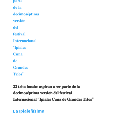
𝟐𝟐 𝐭𝐫𝐢́𝐨𝐬 𝐥𝐨𝐜𝐚𝐥𝐞𝐬 𝐚𝐬𝐩𝐢𝐫𝐚𝐧 𝐚 𝐬𝐞𝐫 𝐩𝐚𝐫𝐭𝐞 𝐝𝐞 𝐥𝐚
𝐝𝐞𝐜𝐢𝐦𝐨𝐬𝐞́𝐩𝐭𝐢𝐦𝐚 𝐯𝐞𝐫𝐬𝐢𝐨́𝐧 𝐝𝐞𝐥 𝐟𝐞𝐬𝐭𝐢𝐯𝐚𝐥
𝐈𝐧𝐭𝐞𝐫𝐧𝐚𝐜𝐢𝐨𝐧𝐚𝐥 “𝐈𝐩𝐢𝐚𝐥𝐞𝐬 𝐂𝐮𝐧𝐚 𝐝𝐞 𝐆𝐫𝐚𝐧𝐝𝐞𝐬 𝐓𝐫𝐢́𝐨𝐬”
La Ipialeñísima