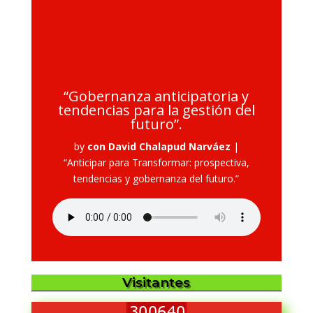
“Gobernanza anticipatoria y
tendencias para la gestión del
futuro”.
by
con David Chalapud Narváez
|
“Anticipar para Transformar: prospectiva,
tendencias y gobernanza del futuro.”
Visitantes