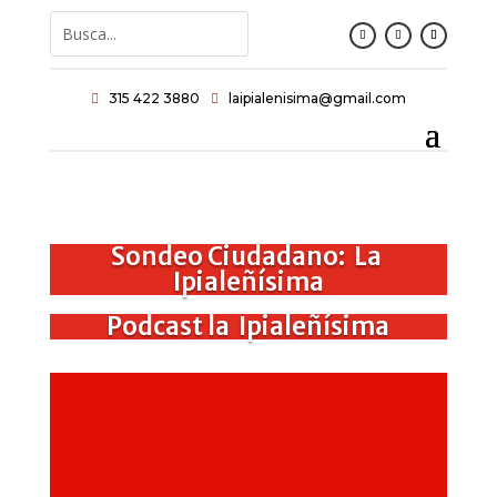
315 422 3880
laipialenisima@gmail.com


Sondeo Ciudadano: La
Ipialeñísima
Podcast la Ipialeñísima