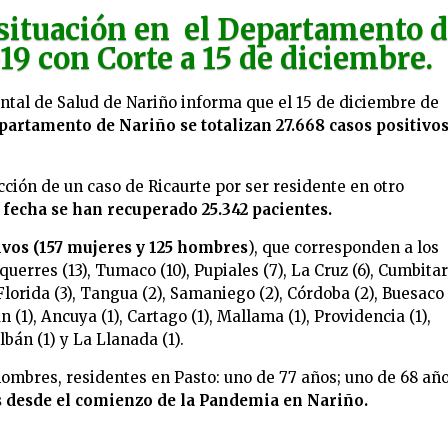
 situación en el Departamento 
9 con Corte a 15 de diciembre.
ental de Salud de Nariño informa que el 15 de diciembre de
partamento de Nariño se totalizan 27.668 casos positivo
acción de un caso de Ricaurte por ser residente en otro
 fecha se han recuperado 25.342 pacientes.
ivos (157 mujeres y 125 hombres
), que corresponden a los
uerres (13), Tumaco (10), Pupiales (7), La Cruz (6), Cumbita
a Florida (3), Tangua (2), Samaniego (2), Córdoba (2), Buesaco 
1), Ancuya (1), Cartago (1), Mallama (1), Providencia (1),
Albán (1) y La Llanada (1).
hombres, residentes en Pasto: uno de 77 años; uno de 68 año
s desde el comienzo de la Pandemia en Nariño.