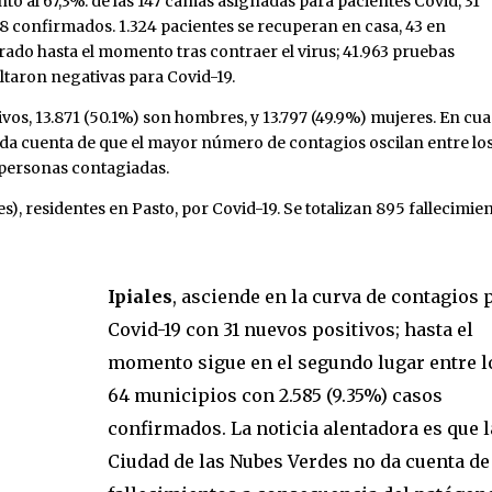
ó al 67,3%. de las 147 camas asignadas para pacientes Covid, 31
8 confirmados. 1.324 pacientes se recuperan en casa, 43 en
rado hasta el momento tras contraer el virus; 41.963 pruebas
ultaron negativas para Covid-19.
ivos, 13.871 (50.1%) son hombres, y 13.797 (49.9%) mujeres. En cu
 da cuenta de que el mayor número de contagios oscilan entre lo
1 personas contagiadas.
, residentes en Pasto, por Covid-19. Se totalizan 895 fallecimie
.
Ipiales
, asciende en la curva de contagios 
Covid-19 con 31 nuevos positivos; hasta el
momento sigue en el segundo lugar entre l
64 municipios con 2.585 (9.35%) casos
confirmados. La noticia alentadora es que l
Ciudad de las Nubes Verdes no da cuenta de