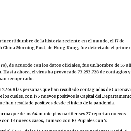
incertidumbre de la historia reciente en el mundo, el 17 de
th China Morning Post, de Hong Kong, fue detectado el primer
o), de acuerdo con los datos oficiales, fue un hombre de 55 a
a. Hasta ahora, el virus ha provocado 73,253.728 de contagios y
 han recuperado.
n 27.668 las personas que han resultado contagiadas de Coronav
e los cuales, con 175 nuevos positivos la Capital del Departament
que han resultado positivos desde el inicio de la pandemia.
informa que de los 64 municipios nariñenses 27 reportan nuevos
e con 13 nuevos casos, Tumaco con 10, Pupiales con 7.