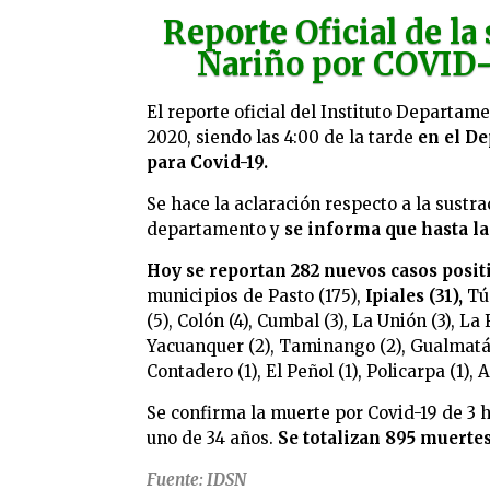
Reporte Oficial
de la
Nariño por COVID-1
El reporte oficial del Instituto Departam
2020, siendo las 4:00 de la tarde
en el De
para Covid-19.
Se hace la aclaración respecto a la sustr
departamento y
se informa que hasta la
Hoy se reportan 282 nuevos casos posit
municipios de Pasto (175),
Ipiales (31),
Túq
(5), Colón (4), Cumbal (3), La Unión (3), L
Yacuanquer (2), Taminango (2), Gualmatán (
Contadero (1), El Peñol (1), Policarpa (1), 
Se confirma la muerte por Covid-19 de 3 
uno de 34 años.
Se totalizan 895 muerte
Fuente: IDSN