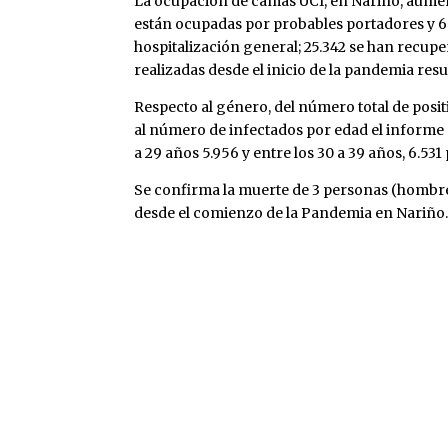
La ocupación de camas UCI, en Nariño, aument
están ocupadas por probables portadores y 6
hospitalización general; 25.342 se han recupe
realizadas desde el inicio de la pandemia res
Respecto al género, del número total de posit
al número de infectados por edad el informe
a 29 años 5.956 y entre los 30 a 39 años, 6.53
Se confirma la muerte de 3 personas (hombres)
desde el comienzo de la Pandemia en Nariño