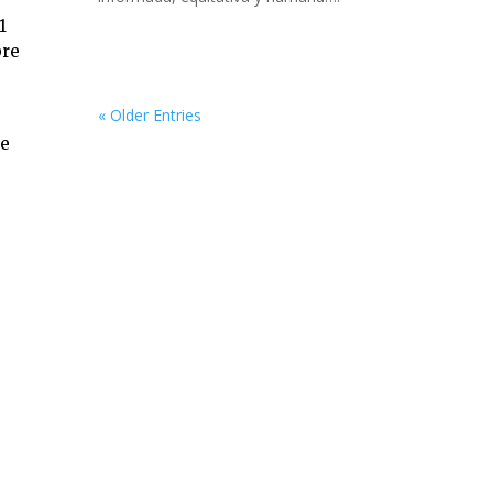
1
bre
« Older Entries
de