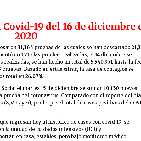
Covid-19 del 16 de diciembre 
2020
ocesaron
31,364
pruebas de las cuales se han descartado
21,
ntó en 1,715 las pruebas realizadas, el 14 diciembre se
s realizadas, se han hecho un total de
5,540,971
hasta la fe
5
pruebas. Basado en estas cifras, la tasa de contagios se
os total en
26.07%
 Social el
martes 15 de diciembre
se suman
10,130
nuevos
la prueba del coronavirus. Comparado con el reporte del dí
 (8,742 ayer), por lo que el total de casos positivos del CO
ue ingresan hoy al histórico de casos con covid-19: se
n la unidad de cuidados intensivos (UCI) y
portan en casa, estables, pero bajo monitoreo médico.