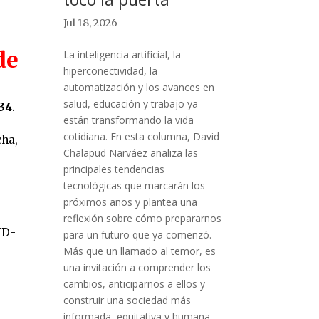
Jul 18, 2026
de
La inteligencia artificial, la
hiperconectividad, la
automatización y los avances en
salud, educación y trabajo ya
234
.
están transformando la vida
cotidiana. En esta columna, David
cha,
Chalapud Narváez analiza las
principales tendencias
tecnológicas que marcarán los
próximos años y plantea una
a
reflexión sobre cómo prepararnos
VID-
para un futuro que ya comenzó.
Más que un llamado al temor, es
una invitación a comprender los
cambios, anticiparnos a ellos y
construir una sociedad más
informada, equitativa y humana….