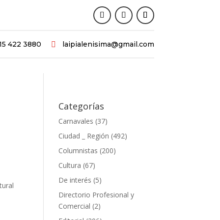
15 422 3880
laipialenisima@gmail.com

Categorías
Carnavales
(37)
Ciudad _ Región
(492)
Columnistas
(200)
Cultura
(67)
De interés
(5)
tural
Directorio Profesional y
Comercial
(2)