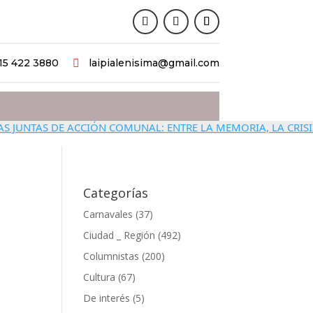
15 422 3880
laipialenisima@gmail.com

JUNTAS DE ACCIÓN COMUNAL: ENTRE LA MEMORIA, LA CRISIS Y
Categorías
Carnavales
(37)
Ciudad _ Región
(492)
Columnistas
(200)
Cultura
(67)
De interés
(5)