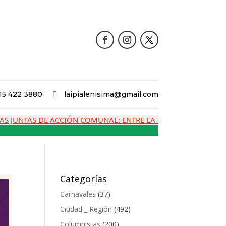
15 422 3880
laipialenisima@gmail.com

UNTAS DE ACCIÓN COMUNAL: ENTRE LA MEMORIA, LA CRISIS Y 
Categorías
Carnavales
(37)
Ciudad _ Región
(492)
Columnistas
(200)