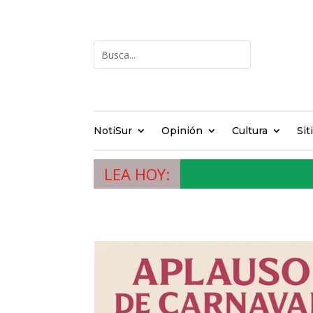
NotiSur
Opinión
Cultura
Sit
LEA HOY: