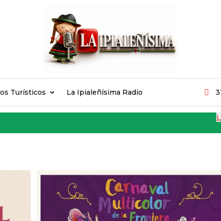
ios Turísticos
La Ipialeñísima Radio
3

LAS J