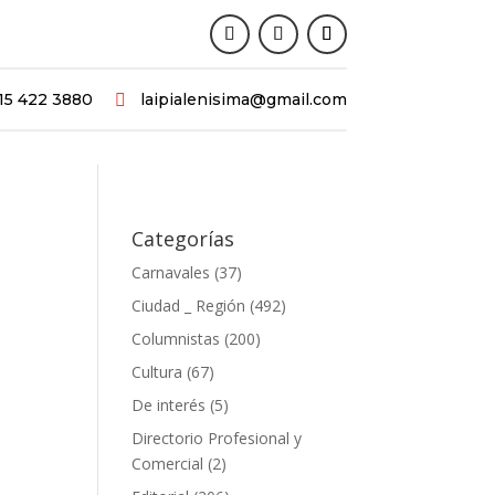
15 422 3880
laipialenisima@gmail.com

Categorías
Carnavales
(37)
Ciudad _ Región
(492)
Columnistas
(200)
Cultura
(67)
De interés
(5)
Directorio Profesional y
Comercial
(2)