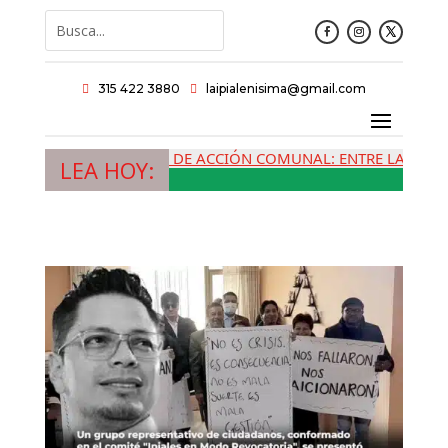
315 422 3880
laipialenisima@gmail.com


LAS JUNTAS DE ACCIÓN COMUNAL: ENTRE LA MEMORI
LEA HOY: