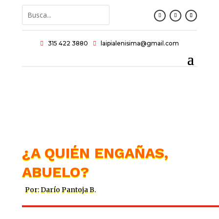
315 422 3880
laipialenisima@gmail.com


¿A QUIÉN ENGAÑAS,
ABUELO?
Por: Darío Pantoja B.