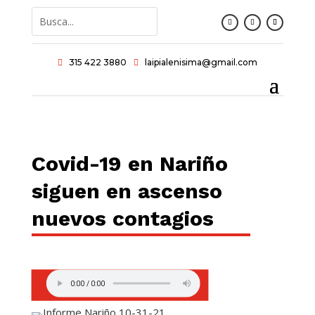
315 422 3880
laipialenisima@gmail.com


Covid-19 en Nariño
siguen en ascenso
nuevos contagios