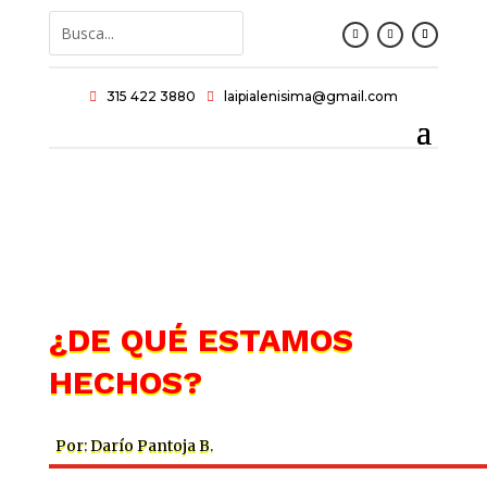
315 422 3880
laipialenisima@gmail.com


¿DE QUÉ ESTAMOS
HECHOS?
Por: Darío Pantoja B.