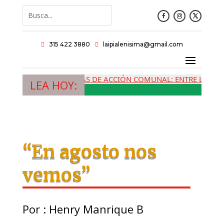
315 422 3880
laipialenisima@gmail.com


LAS JUNTAS DE ACCIÓN COMUNAL: ENTRE LA MEMORIA
LEA HOY:
“En agosto nos
vemos”
Por : Henry Manrique B