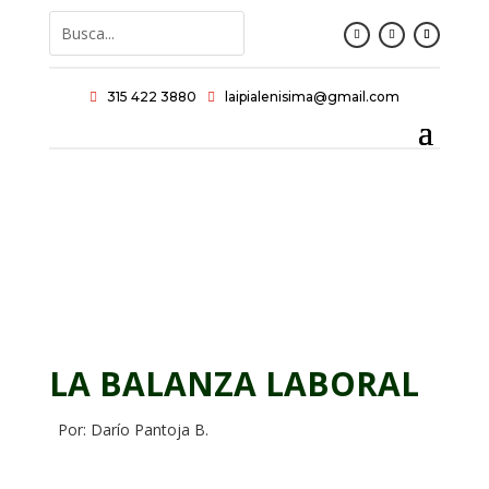
315 422 3880
laipialenisima@gmail.com


LA BALANZA LABORAL
Por: Darío Pantoja B.