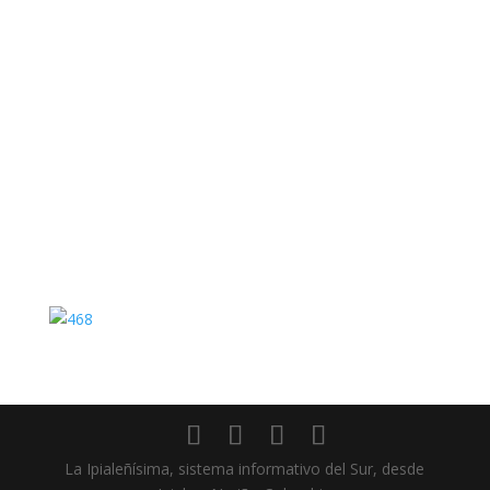
tecnológicas que marcarán los próximos años y
plantea una reflexión sobre cómo prepararnos
para un futuro que ya comenzó. Más que un
llamado al temor, es una invitación a
comprender los cambios, anticiparnos a ellos y
construir una sociedad más informada,
equitativa y humana….
La Ipialeñísima, sistema informativo del Sur, desde