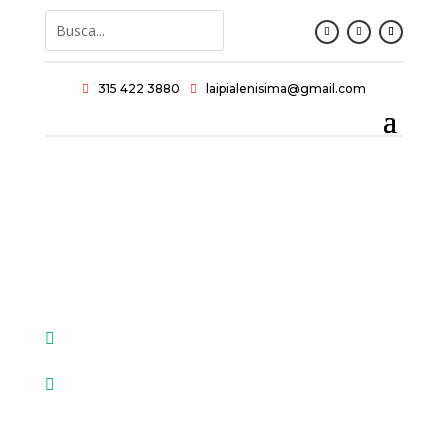
315 422 3880
laipialenisima@gmail.com



