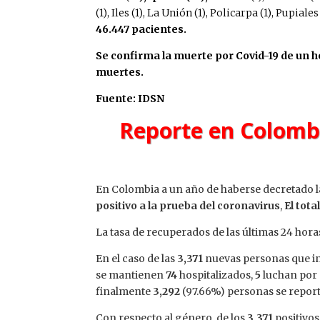
(1), Iles (1), La Unión (1), Policarpa (1), Pupiale
46.447 pacientes.
Se confirma la muerte por Covid-19 de un h
muertes.
Fuente: IDSN
Reporte en Colombi
En Colombia a un año de haberse decretado 
positivo a la prueba del coronavirus
,
El tota
La tasa de recuperados de las últimas 24 horas
En el caso de las
3,371
nuevas personas que ing
se mantienen
74
hospitalizados,
5
luchan por 
finalmente
3,292
(97.66%) personas se reporta
Con respecto al género, de los
3,371
positivos