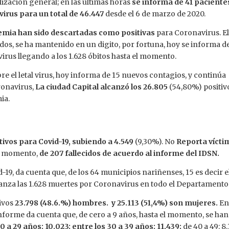
lización general; en las últimas horas
se informa de 41 paciente
irus para un total de 46.447
desde el 6 de marzo de 2020.
emia han sido descartadas como positivas
para Coronavirus. E
idos, se ha mantenido en un digito, por fortuna, hoy se informa de
irus llegando a los 1.628 óbitos hasta el momento.
obre el letal virus, hoy informa de 15 nuevos contagios, y continúa
ronavirus,
La ciudad Capital alcanzó los 26.805
(54,80%) positiv
ia.
tivos para
Covid-19, subiendo a 4.549
(9,30%). No
Reporta vícti
l momento,
de 207 fallecidos de acuerdo al informe del IDSN.
-19, da cuenta que, de los 64 municipios nariñenses, 15 es decir e
canza las 1.628 muertes por Coronavirus en todo el Departamento
tivos
23.798 (48.6.%) hombres.
y 25.113 (51,4%) son mujeres.
E
nforme da cuenta que, de cero a 9 años, hasta el momento, se han
0 a 29 años: 10.023; entre los 30 a 39 años: 11.439;
de 40 a 49: 8.