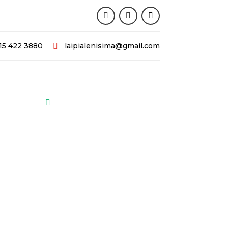
15 422 3880
laipialenisima@gmail.com

