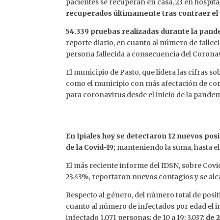
pacientes se recuperan en casa, 23 en hospita
recuperados últimamente tras contraer el v
54.339 pruebas realizadas durante la pand
reporte diario, en cuanto al número de fallec
persona fallecida a consecuencia del Coronav
El municipio de Pasto, que lidera las cifras s
como el municipio con más afectación de co
para coronavirus desde el inicio de la pandem
En Ipiales hoy se detectaron 12 nuevos posi
de la Covid-19;
manteniendo la suma, hasta e
El más reciente informe del IDSN, sobre Covid
23.43%, reportaron nuevos contagios y se al
Respecto al género, del número total de posi
cuanto al número de infectados por edad el i
infectado 1.071 personas; de 10 a 19: 3.037;
de 2