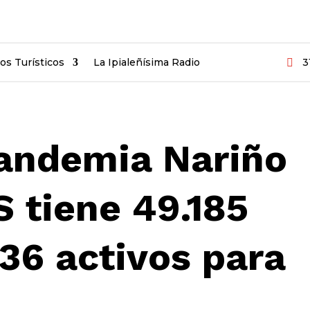
ios Turísticos
La Ipialeñísima Radio
3

pandemia Nariño
S tiene 49.185
836 activos para