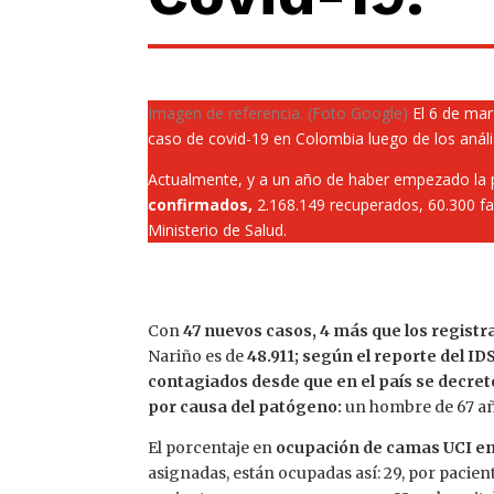
Imagen de referencia. (Foto Google)
El 6 de mar
caso de covid-19 en Colombia luego de los análi
Actualmente, y a un año de haber empezado la
confirmados,
2.168.149 recuperados, 60.300 fal
Ministerio de Salud.
Con
47 nuevos casos, 4 más que los registr
Nariño es de
48.911; según el reporte del I
contagiados desde que en el país se decret
por causa del patógeno:
un hombre de 67 añ
El porcentaje en
ocupación de camas UCI en 
asignadas, están ocupadas así: 29, por pacie