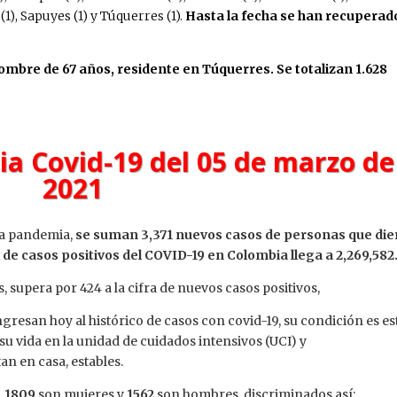
s (1), Sapuyes (1) y Túquerres (1).
Hasta la fecha se han recuperad
ombre de 67 años, residente en Túquerres. Se totalizan 1.628
a Covid-19 del 05 de marzo de
2021
la pandemia,
se suman 3,371 nuevos casos de personas que di
l de casos positivos del COVID-19 en Colombia llega a 2,269,582
, supera por 424 a la cifra de nuevos casos positivos,
resan hoy al histórico de casos con covid-19, su condición es es
su vida en la unidad de cuidados intensivos (UCI) y
n en casa, estables.
,
1809
son mujeres y
1562
son hombres, discriminados así: