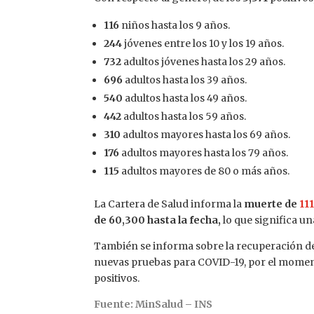
116
niños hasta los 9 años.
244
jóvenes entre los 10 y los 19 años.
732
adultos jóvenes hasta los 29 años.
696
adultos hasta los 39 años.
540
adultos hasta los 49 años.
442
adultos hasta los 59 años.
310
adultos mayores hasta los 69 años.
176
adultos mayores hasta los 79 años.
115
adultos mayores de 80 o más años.
La Cartera de Salud informa la
muerte de
11
de 60,300 hasta la fecha,
lo que significa un
También se informa sobre la recuperación d
nuevas pruebas para COVID-19, por el momen
positivos.
Fuente: MinSalud – INS