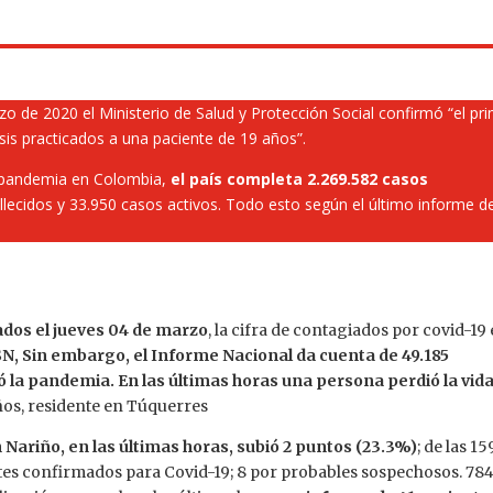
zo de 2020 el Ministerio de Salud y Protección Social confirmó “el pr
sis practicados a una paciente de 19 años”.
 pandemia en Colombia,
el país completa 2.269.582 casos
lecidos y 33.950 casos activos. Todo esto según el último informe de
ados el jueves 04 de marzo
, la cifra de contagiados por covid-19
DSN, Sin embargo, el Informe Nacional da cuenta de 49.185
ó la pandemia. En las últimas horas una persona perdió la vid
os, residente en Túquerres
Nariño, en las últimas horas, subió 2 puntos (23.3%)
; de las 15
ntes confirmados para Covid-19; 8 por probables sospechosos. 78