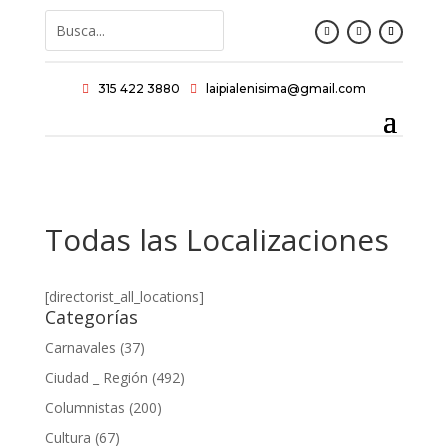
315 422 3880
laipialenisima@gmail.com


Todas las Localizaciones
[directorist_all_locations]
Categorías
Carnavales
(37)
Ciudad _ Región
(492)
Columnistas
(200)
Cultura
(67)