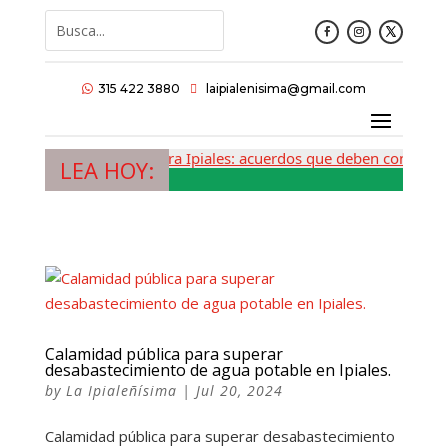
315 422 3880
laipialenisima@gmail.com


La Tercera Ipiales: acuerdos que deben convertir
LEA HOY:
Calamidad pública para superar
desabastecimiento de agua potable en Ipiales.
by
La Ipialeñísima
|
Jul 20, 2024
Calamidad pública para superar desabastecimiento