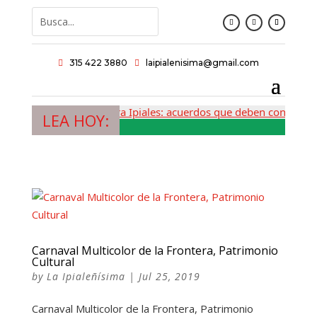
315 422 3880
laipialenisima@gmail.com


La Tercera Ipiales: acuerdos que deben convertirs
LEA HOY:
Carnaval Multicolor de la Frontera, Patrimonio
Cultural
by
La Ipialeñísima
|
Jul 25, 2019
Carnaval Multicolor de la Frontera, Patrimonio