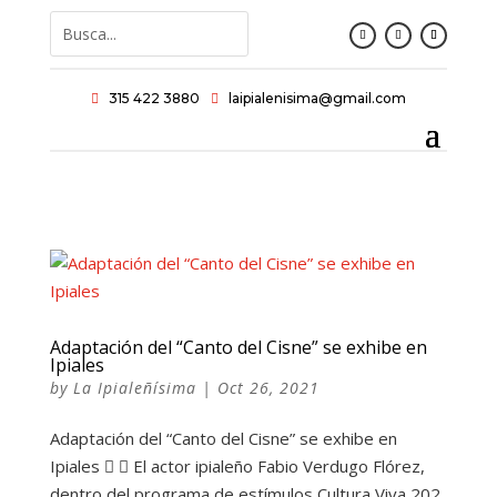
315 422 3880
laipialenisima@gmail.com


Adaptación del “Canto del Cisne” se exhibe en
Ipiales
by
La Ipialeñísima
|
Oct 26, 2021
Adaptación del “Canto del Cisne” se exhibe en
Ipiales   El actor ipialeño Fabio Verdugo Flórez,
dentro del programa de estímulos Cultura Viva 202,