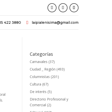
15 422 3880
laipialenisima@gmail.com

Categorías
Carnavales
(37)
Ciudad _ Región
(493)
Columnistas
(201)
Cultura
(67)
De interés
(5)
oral
Directorio Profesional y
s.
Comercial
(2)