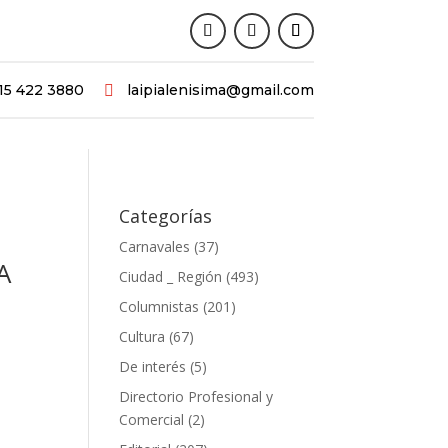
15 422 3880
laipialenisima@gmail.com

Categorías
Carnavales
(37)
A
Ciudad _ Región
(493)
Columnistas
(201)
Cultura
(67)
De interés
(5)
Directorio Profesional y
Comercial
(2)