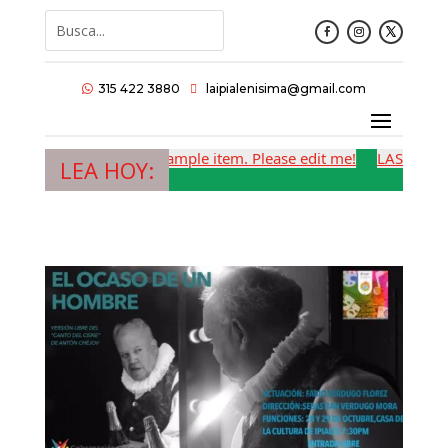
315 422 3880
laipialenisima@gmail.com


This is a sample item. Please edit me!
LAS JUNTAS
LEA HOY: