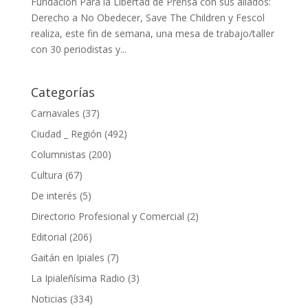
Fundación Para la Libertad de Prensa con sus aliados:
Derecho a No Obedecer, Save The Children y Fescol
realiza, este fin de semana, una mesa de trabajo/taller
con 30 periodistas y...
Categorías
Carnavales
(37)
Ciudad _ Región
(492)
Columnistas
(200)
Cultura
(67)
De interés
(5)
Directorio Profesional y Comercial
(2)
Editorial
(206)
Gaitán en Ipiales
(7)
La Ipialeñísima Radio
(3)
Noticias
(334)