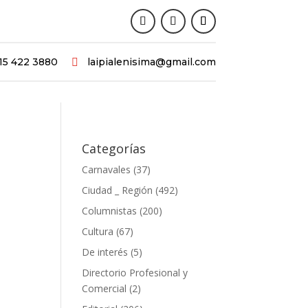
15 422 3880
laipialenisima@gmail.com

Categorías
Carnavales
(37)
Ciudad _ Región
(492)
Columnistas
(200)
Cultura
(67)
De interés
(5)
Directorio Profesional y
Comercial
(2)