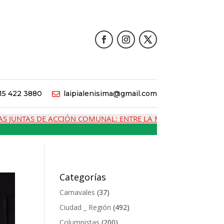
15 422 3880
laipialenisima@gmail.com

UNTAS DE ACCIÓN COMUNAL: ENTRE LA MEMORIA, LA CRISIS Y 
Categorías
Carnavales
(37)
Ciudad _ Región
(492)
Columnistas
(200)