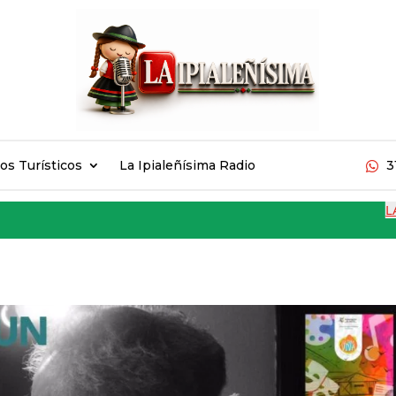
ios Turísticos
La Ipialeñísima Radio
3

LAS J