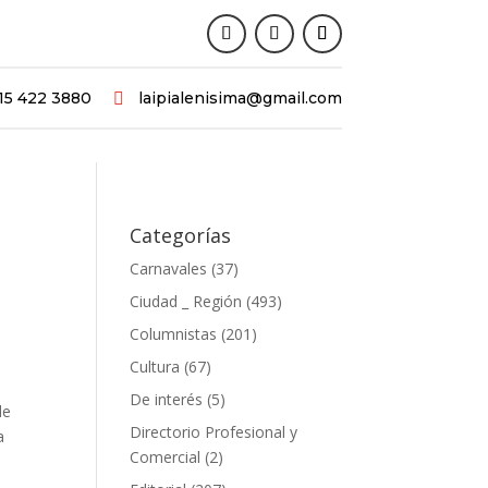
15 422 3880
laipialenisima@gmail.com

Categorías
Carnavales
(37)
Ciudad _ Región
(493)
Columnistas
(201)
Cultura
(67)
De interés
(5)
de
Directorio Profesional y
a
Comercial
(2)