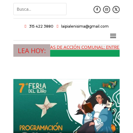
315 422 3880
laipialenisima@gmail.com


LAS JUNTAS DE ACCIÓN COMUNAL: ENTRE LA MEMO
LEA HOY: