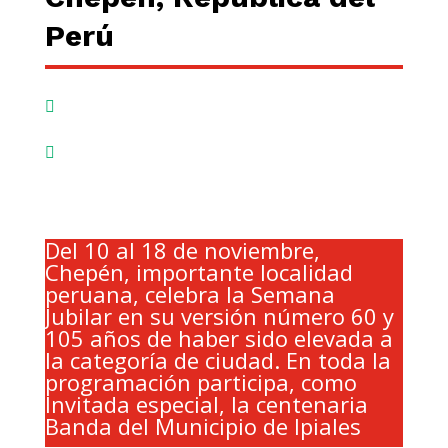
Perú


Del 10 al 18 de noviembre,
Chepén, importante localidad
peruana, celebra la Semana
Jubilar en su versión número 60 y
105 años de haber sido elevada a
la categoría de ciudad. En toda la
programación participa, como
Invitada especial, la centenaria
Banda del Municipio de Ipiales