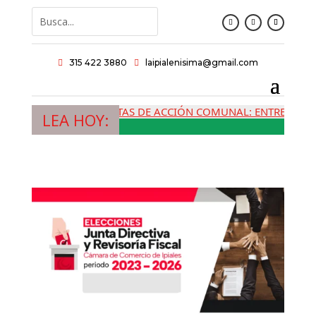
315 422 3880
laipialenisima@gmail.com


LAS JUNTAS DE ACCIÓN COMUNAL: ENTRE LA MEMO
LEA HOY: